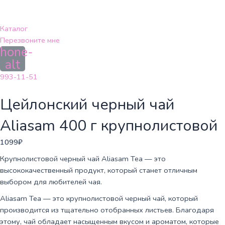
Перейти
к
содержимому
Каталог
Перезвоните мне
hone-
alt
993-11-51
Цейлонский черный чай
Aliasam 400 г крупнолистовой
1099
₽
Крупнолистовой черный чай Aliasam Tea — это
высококачественный продукт, который станет отличным
выбором для любителей чая.
Aliasam Tea — это крупнолистовой черный чай, который
производится из тщательно отобранных листьев. Благодаря
этому, чай обладает насыщенным вкусом и ароматом, которые