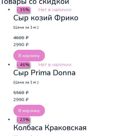
Товары со скидкой
Aliasam
Нет в наличии
- 35%
400
Сыр козий Фрико
г
крупнолистовой
(Цена за 1 кг.)
4600
₽
2990
₽
В корзину
Нет в наличии
- 46%
Сыр Prima Donna
(Цена за 1 кг.)
5560
₽
2990
₽
В корзину
- 23%
Колбаса Краковская