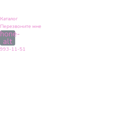
Перейти
к
содержимому
Каталог
Перезвоните мне
hone-
alt
993-11-51