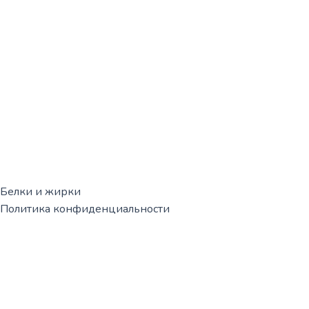
Белки и жирки
Политика конфиденциальности
Корзина
0
Корзина пуста!
Продолжить покупки
0
Мы вам перезвоним!
Свяжитесь с нами по указанному номеру телефона или оста