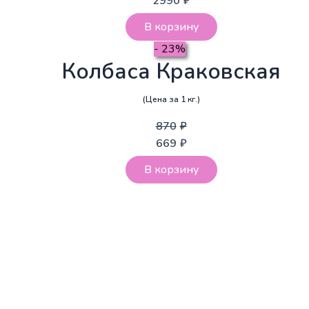
2990
₽
В корзину
- 23%
Колбаса Краковская
(Цена за 1 кг.)
870
₽
669
₽
В корзину