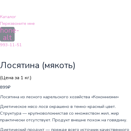
Перейти
к
содержимому
Каталог
Перезвоните мне
hone-
alt
993-11-51
Лосятина (мякоть)
(Цена за 1 кг.)
899
₽
Лосятина из лесного карельского хозяйства «Коконниэми»
Диетическое мясо лося окрашено в темно-красный цвет.
Структура — крупноволокнистая со множеством жил, жир
практически отсутствует. Продукт внешне похож на говядину.
Диетический продукт — прежде всего источник качественного