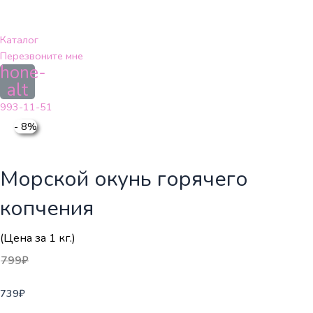
Перейти
к
содержимому
Каталог
Перезвоните мне
hone-
alt
993-11-51
- 8%
Морской окунь горячего
копчения
(Цена за 1 кг.)
799
₽
739
₽