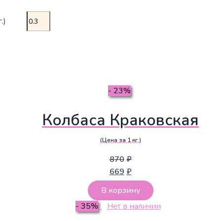
.)
- 23%
Колбаса Краковская
(Цена за 1 кг.)
870
₽
669
₽
В корзину
- 35%
Нет в наличии