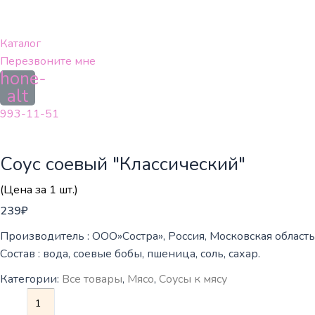
Перейти
к
содержимому
Каталог
Перезвоните мне
hone-
alt
993-11-51
Соус соевый "Классический"
(Цена за 1 шт.)
239
₽
Производитель : ООО»Состра», Россия, Московская область,
Состав : вода, соевые бобы, пшеница, соль, сахар.
Категории:
Все товары
,
Мясо
,
Соусы к мясу
Количество
товара