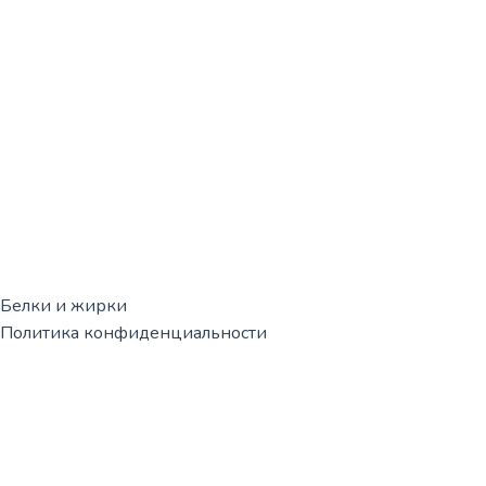
Белки и жирки
Политика конфиденциальности
Корзина
0
Корзина пуста!
Продолжить покупки
0
Мы вам перезвоним!