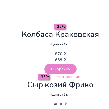
- 23%
Колбаса Краковская
(Цена за 1 кг.)
870
₽
669
₽
В корзину
- 35%
Нет в наличии
Сыр козий Фрико
(Цена за 1 кг.)
4600
₽