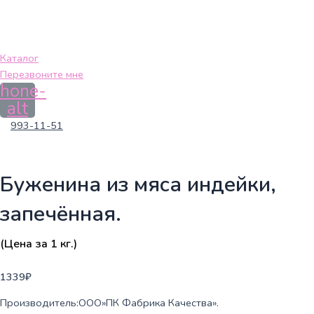
Каталог
Перезвоните мне
hone-
alt
993-11-51
Буженина из мяса индейки,
запечённая.
(Цена за 1 кг.)
1339
₽
Производитель:ООО»ПК Фабрика Качества».