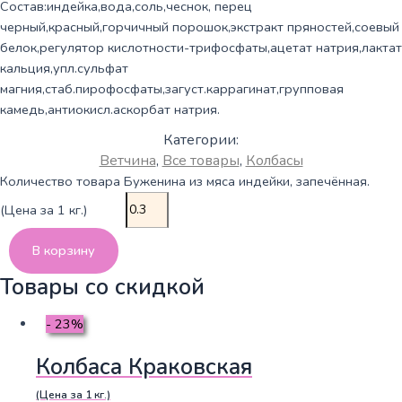
Состав:индейка,вода,соль,чеснок, перец
черный,красный,горчичный порошок,экстракт пряностей,соевый
белок,регулятор кислотности-трифосфаты,ацетат натрия,лактат
кальция,упл.сульфат
магния,стаб.пирофосфаты,загуст.каррагинат,групповая
камедь,антиокисл.аскорбат натрия.
Категории:
Ветчина
,
Все товары
,
Колбасы
Количество товара Буженина из мяса индейки, запечённая.
(Цена за 1 кг.)
В корзину
Товары со скидкой
- 23%
Колбаса Краковская
(Цена за 1 кг.)