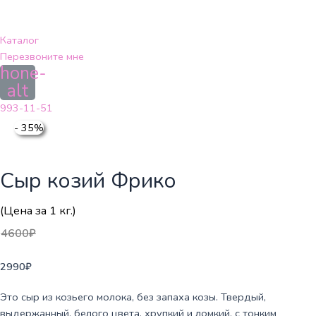
Перейти
к
содержимому
Каталог
Перезвоните мне
hone-
alt
993-11-51
- 35%
Сыр козий Фрико
(Цена за 1 кг.)
4600
₽
2990
₽
Это сыр из козьего молока, без запаха козы. Твердый,
выдержанный, белого цвета, хрупкий и ломкий, с тонким