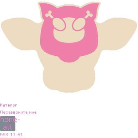
Перейти
к
содержимому
Каталог
Перезвоните мне
hone-
alt
993-11-51