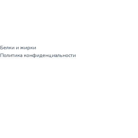
Белки и жирки
Политика конфиденциальности
Корзина
0
Корзина пуста!
Продолжить покупки
0
Мы вам перезвоним!
Свяжитесь с нами по указанному номеру телефона или оста
+7(812)993-11-51
+7(921)987-62-44
Ваше имя