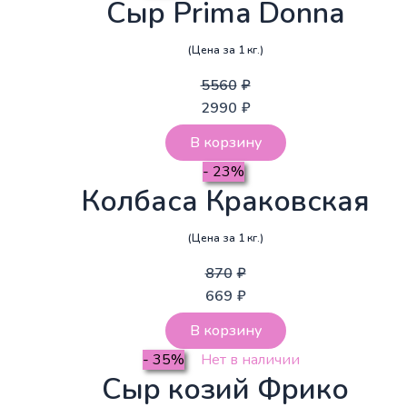
Сыр Prima Donna
(Цена за 1 кг.)
5560
₽
2990
₽
В корзину
- 23%
Колбаса Краковская
(Цена за 1 кг.)
870
₽
669
₽
В корзину
- 35%
Нет в наличии
Сыр козий Фрико