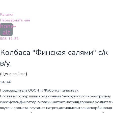
Перейти
к
содержимому
Каталог
Перезвоните мне
hone-
alt
993-11-51
Колбаса "Финская салями" с/к
в/у.
(Цена за 1 кг.)
1436
₽
Производитель:ООО»ПК Фабрика Качества».
Состав:мясо кур,шпик,вода,соевый белок,посолочно-нитритная
смесь(соль,фиксатор окраски-нитрит натрия),горчица,усилитель
вкуса и аромата-глутамат натрия,антиокислители:аскорбиновая