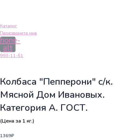
Каталог
Перезвоните мне
hone-
alt
993-11-51
Колбаса "Пепперони" с/к.
Мясной Дом Ивановых.
Категория А. ГОСТ.
(Цена за 1 кг.)
1369
₽