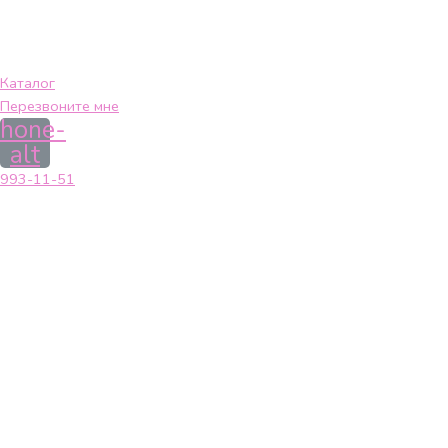
Каталог
Перезвоните мне
hone-
alt
993-11-51