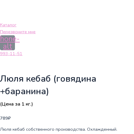
Каталог
Перезвоните мне
hone-
alt
993-11-51
Люля кебаб (говядина
+баранина)
(Цена за 1 кг.)
789
₽
Люля кебаб собственного производства. Охлажденный.