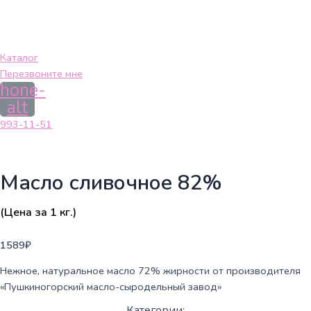
Каталог
Перезвоните мне
hone-
alt
993-11-51
Масло сливочное 82%
(Цена за 1 кг.)
1589
₽
Нежное, натуральное масло 72% жирности от производителя
«Пушкиногорский масло-сыродельный завод»
Категории: