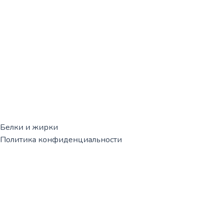
Белки и жирки
Политика конфиденциальности
Корзина
0
Корзина пуста!
Продолжить покупки
0
Мы вам перезвоним!
Свяжитесь с нами по указанному номеру телефона или оста