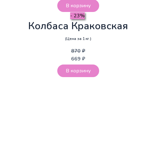
В корзину
- 23%
Колбаса Краковская
(Цена за 1 кг.)
870
₽
669
₽
В корзину