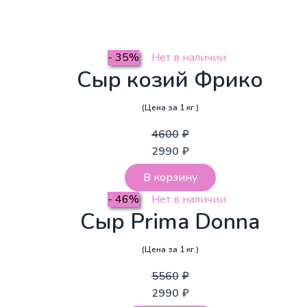
- 35%
Нет в наличии
Сыр козий Фрико
(Цена за 1 кг.)
4600
₽
2990
₽
В корзину
- 46%
Нет в наличии
Сыр Prima Donna
(Цена за 1 кг.)
5560
₽
2990
₽