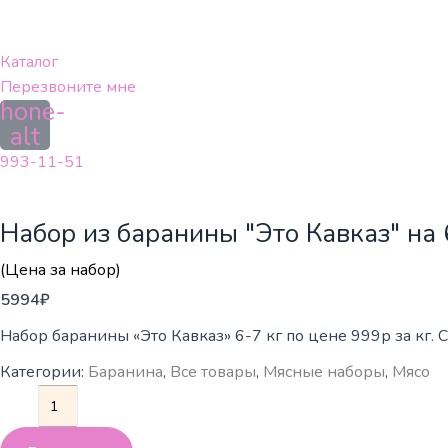
Перейти
к
содержимому
Каталог
Перезвоните мне
hone-
alt
993-11-51
Набор из баранины "Это Кавказ" на 6
(Цена за набор)
5994
₽
Набор баранины «Это Кавказ» 6-7 кг по цене 999р за кг. Сост
Категории:
Баранина
,
Все товары
,
Мясные наборы
,
Мясо
Количество
товара
Набор