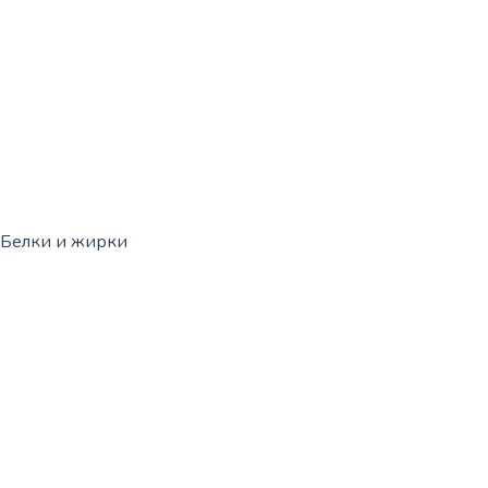
Белки и жирки
Политика конфиденциальности
Корзина
0
Корзина пуста!
Продолжить покупки
0