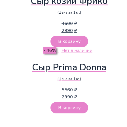
Сыр козий Фрико
(Цена за 1 кг.)
4600
₽
2990
₽
В корзину
- 46%
Нет в наличии
Сыр Prima Donna
(Цена за 1 кг.)
5560
₽
2990
₽
В корзину