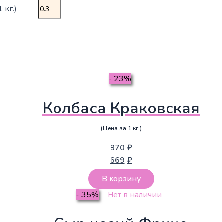
 кг.)
- 23%
Колбаса Краковская
(Цена за 1 кг.)
870
₽
669
₽
В корзину
- 35%
Нет в наличии