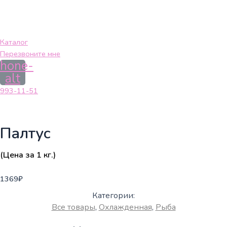
Каталог
Перезвоните мне
hone-
alt
993-11-51
Палтус
(Цена за 1 кг.)
1369
₽
Категории:
Все товары
,
Охлажденная
,
Рыба