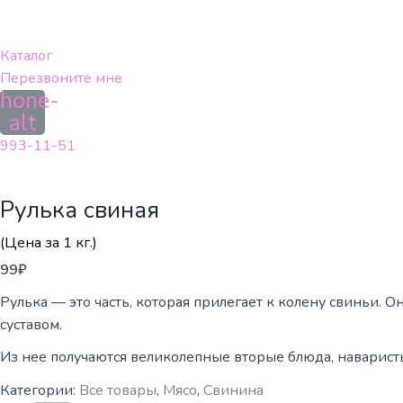
Перейти
к
содержимому
Каталог
Перезвоните мне
hone-
alt
993-11-51
Рулька свиная
(Цена за 1 кг.)
99
₽
Рулька — это часть, которая прилегает к колену свиньи. О
суставом.
Из нее получаются великолепные вторые блюда, наварист
Категории:
Все товары
,
Мясо
,
Свинина