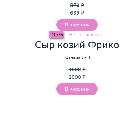
870
₽
669
₽
В корзину
- 35%
Нет в наличии
Сыр козий Фрико
(Цена за 1 кг.)
4600
₽
2990
₽
В корзину