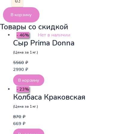
товара
Рёбра
В корзину
свиные
Товары со скидкой
(Цена
за
Нет в наличии
- 46%
1
Сыр Prima Donna
кг.)
(Цена за 1 кг.)
5560
₽
2990
₽
В корзину
- 23%
Колбаса Краковская
(Цена за 1 кг.)
870
₽
669
₽