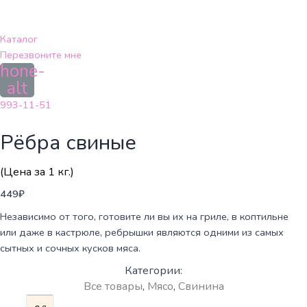
Перейти
к
содержимому
Каталог
Перезвоните мне
hone-
alt
993-11-51
Рёбра свиные
(Цена за 1 кг.)
449
₽
Независимо от того, готовите ли вы их на гриле, в коптильне
или даже в кастрюле, ребрышки являются одними из самых
сытных и сочных кусков мяса.
Категории:
Все товары
,
Мясо
,
Свинина
Количество